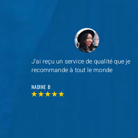
e je
Depannage Services
s'est occupé du
remplacement de ma serrure et le
resultat était impressionnant
MAXIME D