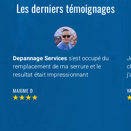
Les derniers témoignages
Je cherchais un professionel à coté de
D
chez moi et avec
Depannage Services
,
m
j'ai trouvé et je n'ai pas été decu
s
r
VALERIE V
T