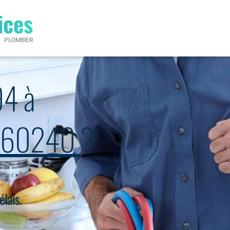
ices
PLOMBIER
94 à
us 60240
?
élais.