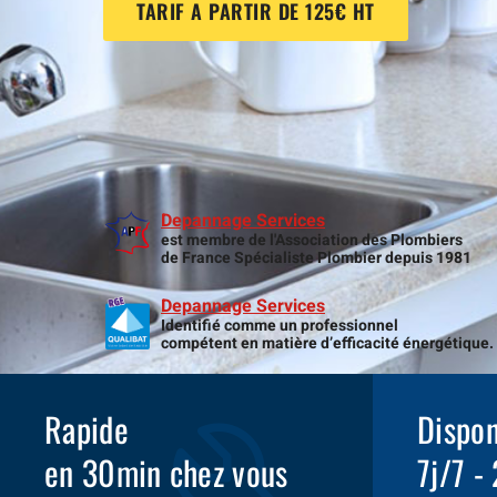
TARIF A PARTIR DE 125€ HT
Depannage Services
est membre de l'Association des Plombiers
de France Spécialiste Plombier depuis 1981
Depannage Services
Identifié comme un professionnel
compétent en matière d’efficacité énergétique.
Rapide
Dispon
en 30min chez vous
7j/7 -