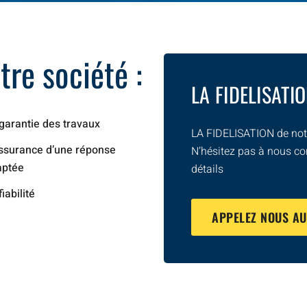
re société :
LA FIDELISATI
garantie des travaux
LA FIDELISATION de notr
ssurance d’une réponse
N’hésitez pas à nous co
aptée
détails
fiabilité
APPELEZ NOUS A