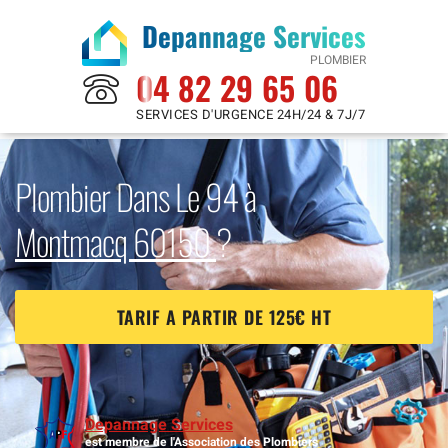
Depannage Services
PLOMBIER
04 82 29 65 06
SERVICES D'URGENCE 24H/24 & 7J/7
Plombier Dans Le 94 à
Montmacq 60150
?
TARIF A PARTIR DE 125€ HT
Depannage Services
est membre de l'Association des Plombiers