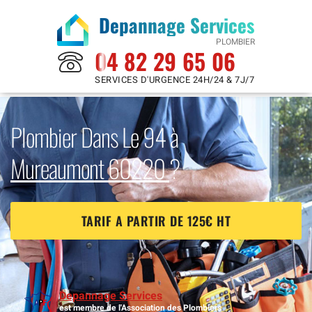
Depannage Services
PLOMBIER
04 82 29 65 06
SERVICES D'URGENCE 24H/24 & 7J/7
Plombier Dans Le 94 à
Mureaumont 60220
?
TARIF A PARTIR DE 125€ HT
Depannage Services
est membre de l'Association des Plombiers