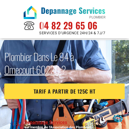
Depannage Services
PLOMBIER
04 82 29 65 06
SERVICES D'URGENCE 24H/24 & 7J/7
Plombier Dans Le 94 à
Omecourt 60220
?
TARIF A PARTIR DE 125€ HT
Depannage Services
est membre de l'Association des Plombiers