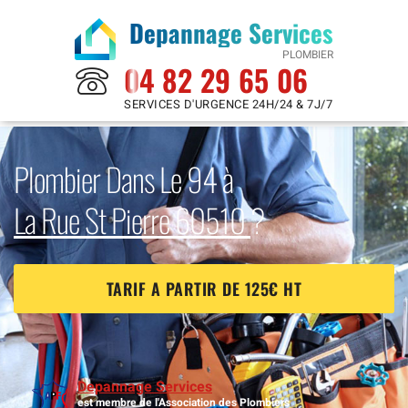
Depannage Services
PLOMBIER
04 82 29 65 06
SERVICES D'URGENCE 24H/24 & 7J/7
Plombier Dans Le 94 à
La Rue St Pierre 60510
?
TARIF A PARTIR DE 125€ HT
Depannage Services
est membre de l'Association des Plombiers