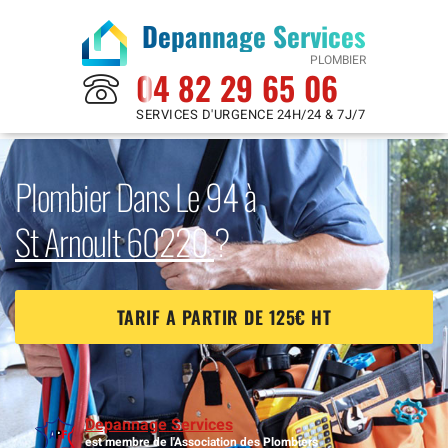
Depannage Services
PLOMBIER
04 82 29 65 06
SERVICES D'URGENCE 24H/24 & 7J/7
Plombier Dans Le 94 à
St Arnoult 60220
?
TARIF A PARTIR DE 125€ HT
Depannage Services
est membre de l'Association des Plombiers