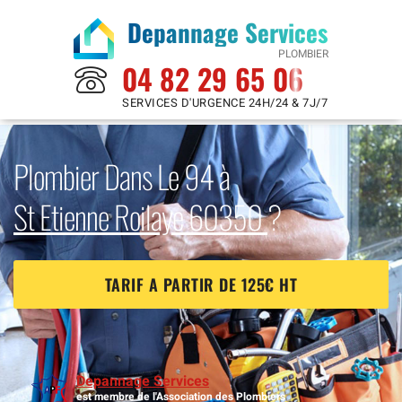
Depannage Services
PLOMBIER
04 82 29 65 06
SERVICES D'URGENCE 24H/24 & 7J/7
Plombier Dans Le 94 à
St Etienne Roilaye 60350
?
TARIF A PARTIR DE 125€ HT
Depannage Services
est membre de l'Association des Plombiers