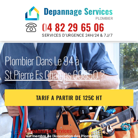
Depannage Services
PLOMBIER
04 82 29 65 06
SERVICES D'URGENCE 24H/24 & 7J/7
Plombier Dans Le 94 à
St Pierre Es Champs 60850
?
TARIF A PARTIR DE 125€ HT
Depannage Services
est membre de l'Association des Plombiers