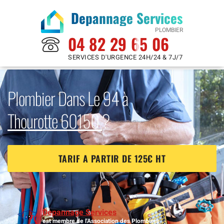
Depannage Services
PLOMBIER
04 82 29 65 06
SERVICES D'URGENCE 24H/24 & 7J/7
Plombier Dans Le 94 à
Thourotte 60150
?
TARIF A PARTIR DE 125€ HT
Depannage Services
est membre de l'Association des Plombiers