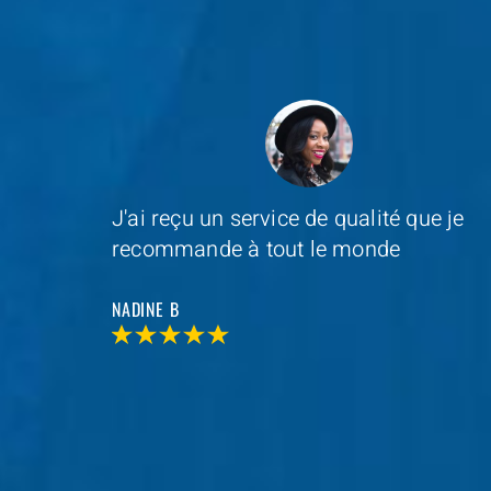
e je
Depannage Services
s'est occupé du
remplacement de ma serrure et le
resultat était impressionnant
MAXIME D