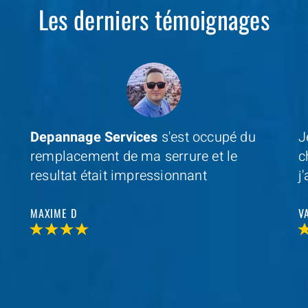
Les derniers témoignages
Je cherchais un professionel à coté de
D
chez moi et avec
Depannage Services
,
m
j'ai trouvé et je n'ai pas été decu
s
r
VALERIE V
T