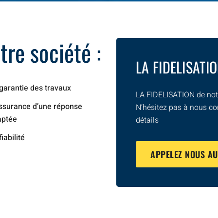
re société :
LA FIDELISATI
garantie des travaux
LA FIDELISATION de notr
ssurance d’une réponse
N’hésitez pas à nous co
aptée
détails
fiabilité
APPELEZ NOUS A