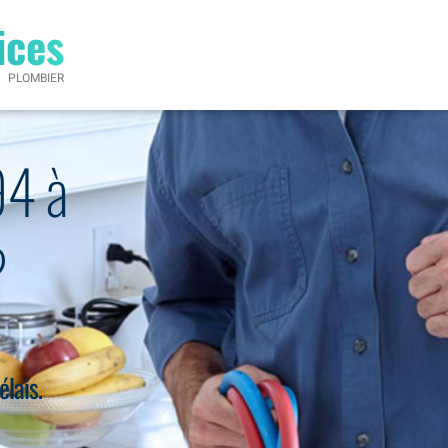
ices
PLOMBIER
94 à
?
élais.