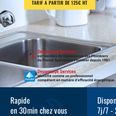
TARIF A PARTIR DE 125€ HT
Depannage Services
est membre de l'Association des Plombiers
de France Spécialiste Plombier depuis 1981
Depannage Services
Identifié comme un professionnel
compétent en matière d’efficacité énergétique.
Rapide
Dispon
en 30min chez vous
7j/7 -