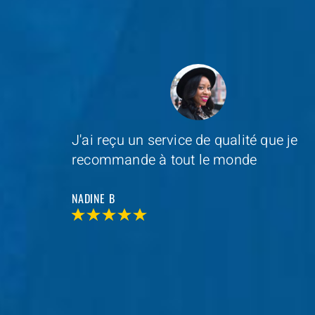
e je
Depannage Services
s'est occupé du
remplacement de ma serrure et le
resultat était impressionnant
MAXIME D