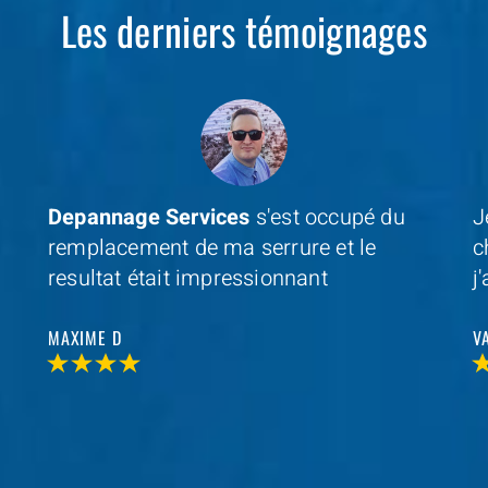
Les derniers témoignages
Je cherchais un professionel à coté de
D
chez moi et avec
Depannage Services
,
m
j'ai trouvé et je n'ai pas été decu
s
r
VALERIE V
T