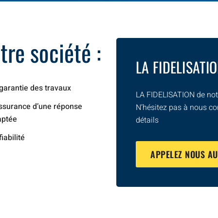
re société :
LA FIDELISATI
garantie des travaux
LA FIDELISATION de notr
ssurance d’une réponse
N’hésitez pas à nous co
aptée
détails
fiabilité
APPELEZ NOUS A