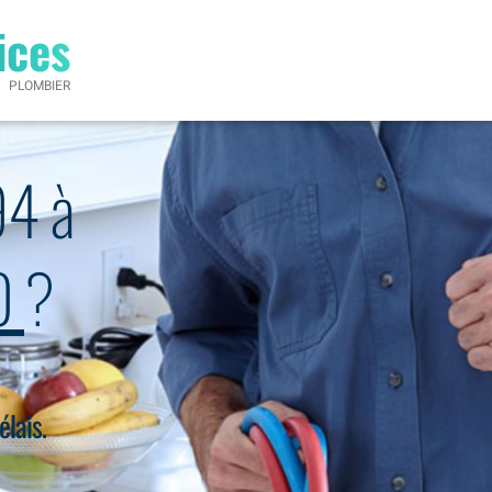
ices
PLOMBIER
94 à
0
?
élais.