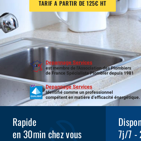
TARIF A PARTIR DE 125€ HT
Depannage Services
est membre de l'Association des Plombiers
de France Spécialiste Plombier depuis 1981
Depannage Services
Identifié comme un professionnel
compétent en matière d’efficacité énergétique.
Rapide
Dispon
en 30min chez vous
7j/7 -