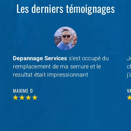
Les derniers témoignages
Je cherchais un professionel à coté de
D
chez moi et avec
Depannage Services
,
m
j'ai trouvé et je n'ai pas été decu
s
r
VALERIE V
T