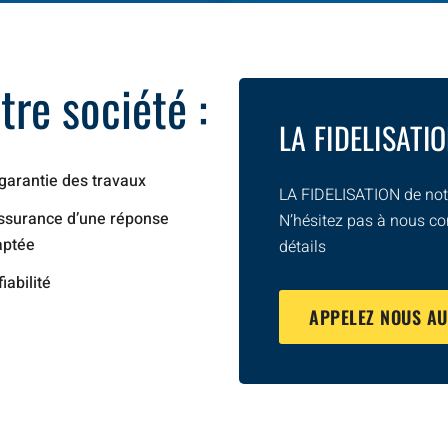
re société :
LA FIDELISATI
garantie des travaux
LA FIDELISATION de notr
ssurance d’une réponse
N’hésitez pas à nous co
aptée
détails
fiabilité
APPELEZ NOUS A