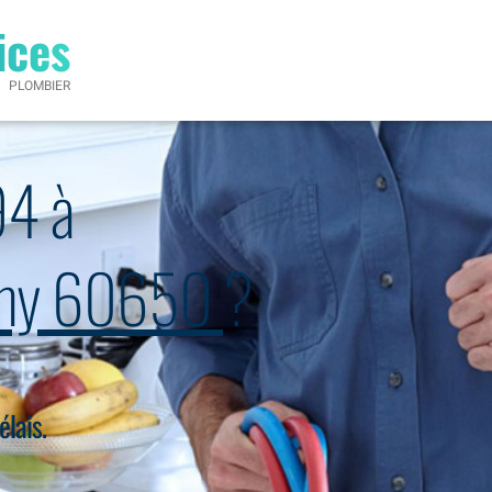
ices
PLOMBIER
94 à
lemy 60650
?
élais.