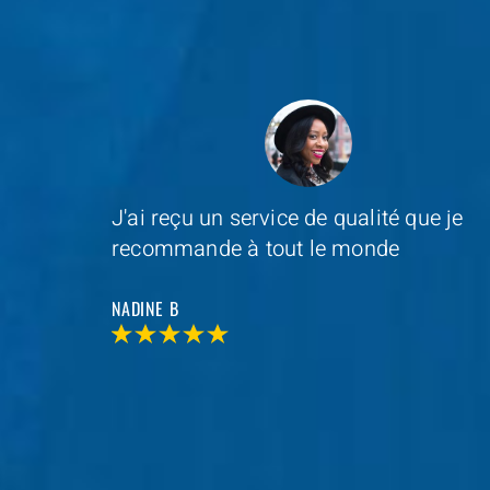
e je
Depannage Services
s'est occupé du
remplacement de ma serrure et le
resultat était impressionnant
MAXIME D