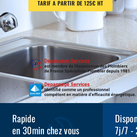
TARIF A PARTIR DE 125€ HT
Depannage Services
est membre de l'Association des Plombiers
de France Spécialiste Plombier depuis 1981
Depannage Services
Identifié comme un professionnel
compétent en matière d’efficacité énergétique.
Rapide
Dispon
en 30min chez vous
7j/7 -