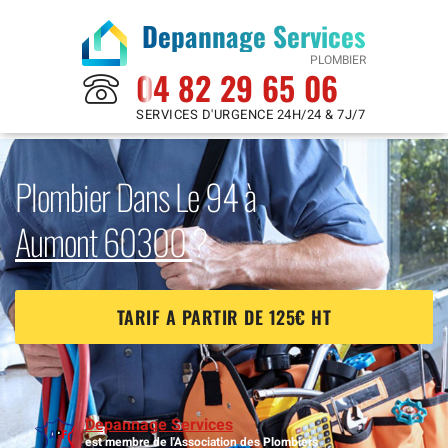
Depannage Services
PLOMBIER
04 82 29 65 06
SERVICES D'URGENCE 24H/24 & 7J/7
Plombier Dans Le 94 à
Aumont 60300
?
TARIF A PARTIR DE 125€ HT
Depannage Services
est membre de l'Association des Plombiers