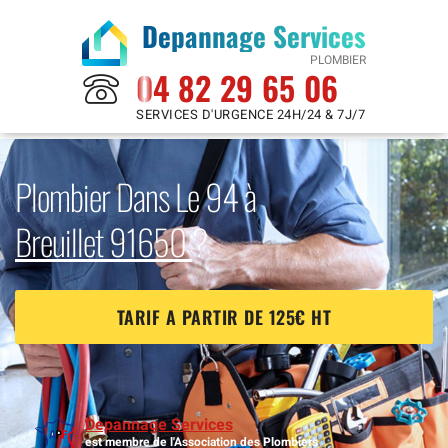
Depannage Services
PLOMBIER
04 82 29 65 06
SERVICES D'URGENCE 24H/24 & 7J/7
Plombier Dans Le 94 à
Breuillet 91650
?
TARIF A PARTIR DE 125€ HT
Depannage Services
est membre de l'Association des Plombiers