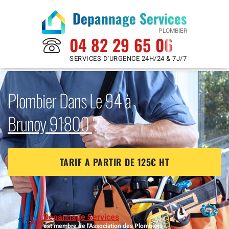
Depannage Services
PLOMBIER
04 82 29 65 06
SERVICES D'URGENCE 24H/24 & 7J/7
Plombier Dans Le 94 à
Brunoy 91800
?
TARIF A PARTIR DE 125€ HT
Depannage Services
est membre de l'Association des Plombiers