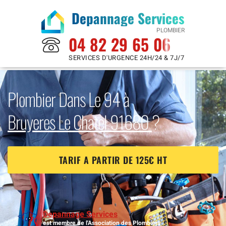
Depannage Services
PLOMBIER
04 82 29 65 06
SERVICES D'URGENCE 24H/24 & 7J/7
Plombier Dans Le 94 à
Bruyeres Le Chatel 91680
?
TARIF A PARTIR DE 125€ HT
Depannage Services
est membre de l'Association des Plombiers