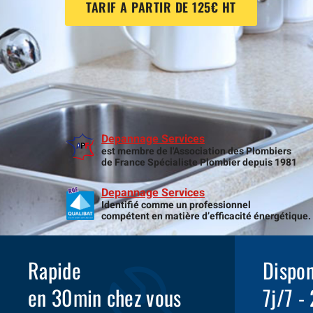
TARIF A PARTIR DE 125€ HT
Depannage Services
est membre de l'Association des Plombiers
de France Spécialiste Plombier depuis 1981
Depannage Services
Identifié comme un professionnel
compétent en matière d’efficacité énergétique.
Rapide
Dispon
en 30min chez vous
7j/7 -