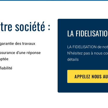
re société :
LA FIDELISATI
garantie des travaux
LA FIDELISATION de notr
ssurance d’une réponse
N’hésitez pas à nous co
aptée
détails
fiabilité
APPELEZ NOUS A