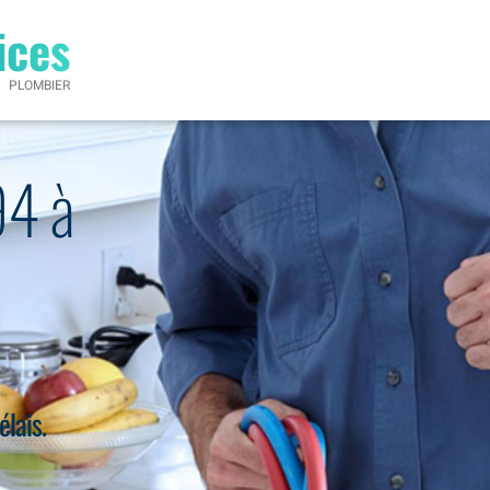
ices
PLOMBIER
94 à
élais.