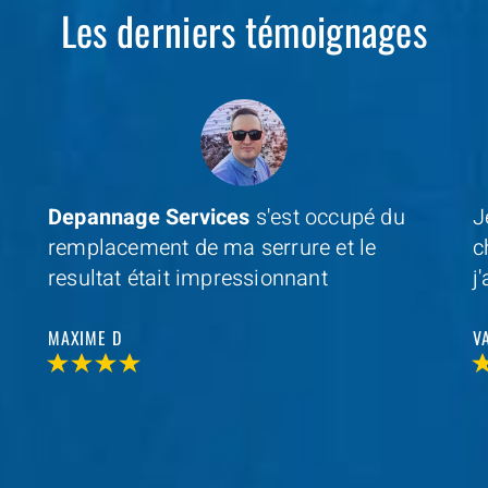
Les derniers témoignages
Je cherchais un professionel à coté de
D
chez moi et avec
Depannage Services
,
m
j'ai trouvé et je n'ai pas été decu
s
r
VALERIE V
T