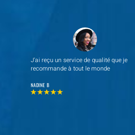
e je
Depannage Services
s'est occupé du
remplacement de ma serrure et le
resultat était impressionnant
MAXIME D