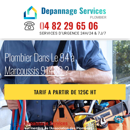
Depannage Services
PLOMBIER
04 82 29 65 06
SERVICES D'URGENCE 24H/24 & 7J/7
Plombier Dans Le 94 à
Marcoussis 91460
?
TARIF A PARTIR DE 125€ HT
Depannage Services
est membre de l'Association des Plombiers