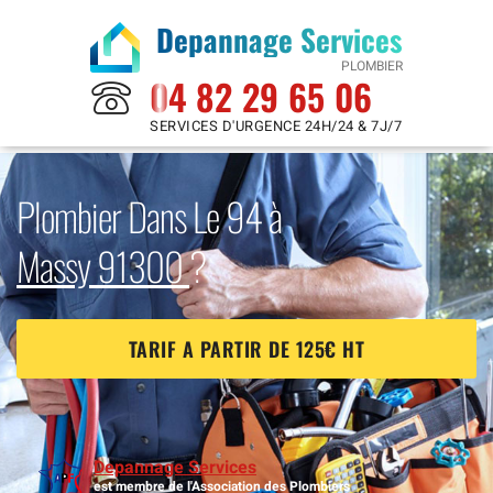
Depannage Services
PLOMBIER
04 82 29 65 06
SERVICES D'URGENCE 24H/24 & 7J/7
Plombier Dans Le 94 à
Massy 91300
?
TARIF A PARTIR DE 125€ HT
Depannage Services
est membre de l'Association des Plombiers