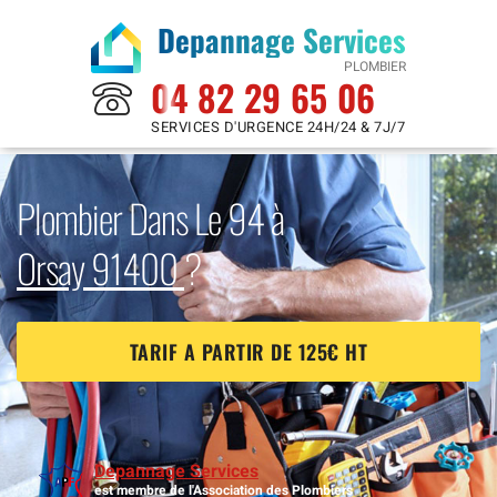
Depannage Services
PLOMBIER
04 82 29 65 06
SERVICES D'URGENCE 24H/24 & 7J/7
Plombier Dans Le 94 à
Orsay 91400
?
TARIF A PARTIR DE 125€ HT
Depannage Services
est membre de l'Association des Plombiers