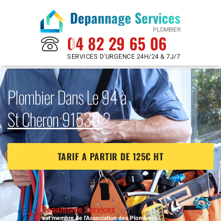
Depannage Services
PLOMBIER
04 82 29 65 06
SERVICES D'URGENCE 24H/24 & 7J/7
Plombier Dans Le 94 à
St Cheron 91530
?
TARIF A PARTIR DE 125€ HT
Depannage Services
est membre de l'Association des Plombiers