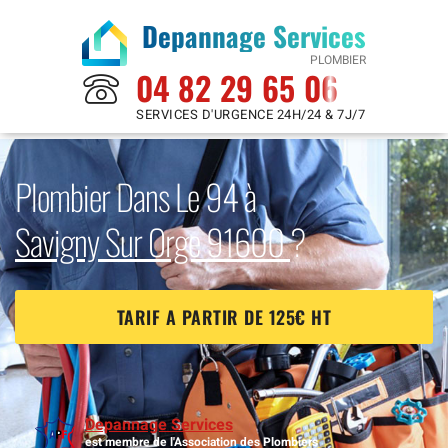
Depannage Services
PLOMBIER
04 82 29 65 06
SERVICES D'URGENCE 24H/24 & 7J/7
Plombier Dans Le 94 à
Savigny Sur Orge 91600
?
TARIF A PARTIR DE 125€ HT
Depannage Services
est membre de l'Association des Plombiers