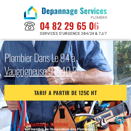
Depannage Services
PLOMBIER
04 82 29 65 06
SERVICES D'URGENCE 24H/24 & 7J/7
Plombier Dans Le 94 à
Vaugrigneuse 91640
?
TARIF A PARTIR DE 125€ HT
Depannage Services
est membre de l'Association des Plombiers