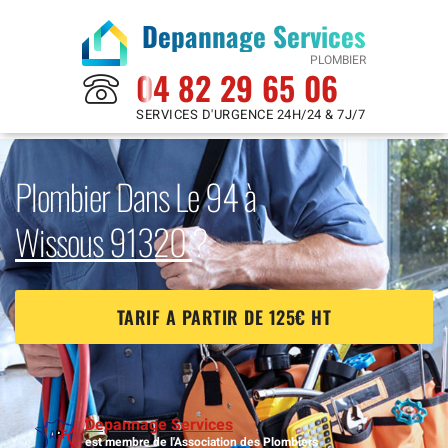
Depannage Services
PLOMBIER
04 82 29 65 06
SERVICES D'URGENCE 24H/24 & 7J/7
Plombier Dans Le 94 à
Wissous 91320
?
TARIF A PARTIR DE 125€ HT
Depannage Services
est membre de l'Association des Plombiers