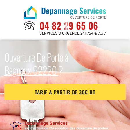
Depannage Services
OUVERTURE DE PORTE
04 82 29 65 06
SERVICES D'URGENCE 24H/24 & 7J/7
Ouverture De Porte à
Bagneux 92220
?
TARIF A PARTIR DE 30€ HT
Depannage Services
est membre de l'Association des Ouverture de portes