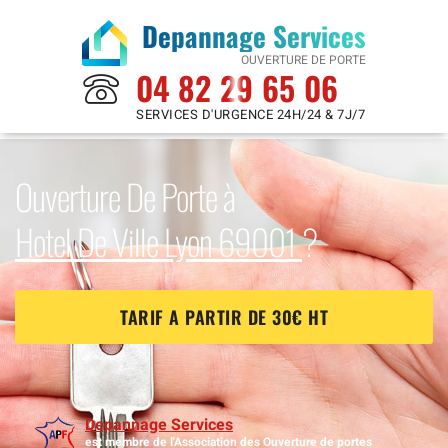
Depannage Services
OUVERTURE DE PORTE
04 82 29 65 06
SERVICES D'URGENCE 24H/24 & 7J/7
Ouverture De Porte à
Hotel De Ville Lyon 69001
?
TARIF A PARTIR DE 30€ HT
Depannage Services
est membre de l'Association des Ouverture de portes