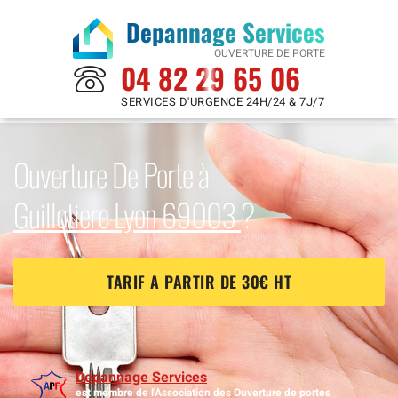
Depannage Services
OUVERTURE DE PORTE
04 82 29 65 06
SERVICES D'URGENCE 24H/24 & 7J/7
Ouverture De Porte à
Guillotiere Lyon 69003
?
TARIF A PARTIR DE 30€ HT
Depannage Services
est membre de l'Association des Ouverture de portes