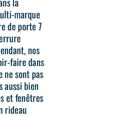
ans la
multi-marque
re de porte 7
errure
pendant, nos
ir-faire dans
e ne sont pas
s aussi bien
es et fenêtres
n rideau