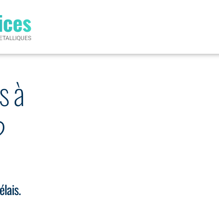
ices
ETALLIQUES
s à
?
élais.