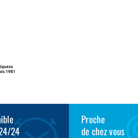
liquess
uis 1981
ible
Proche
 24/24
de chez vous