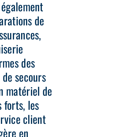
s également
parations de
assurances,
iserie
ormes des
e de secours
n matériel de
 forts, les
rvice client
 gère en