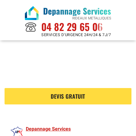
Depannage Services
RIDEAUX METALLIQUES
04 82 29 65 06
SERVICES D'URGENCE 24H/24 & 7J/7
Rideaux Metalliques à
Six Fours Les Plages 83140
?
DEVIS GRATUIT
Depannage Services
est membre de l'Association des Rideaux metalliquess