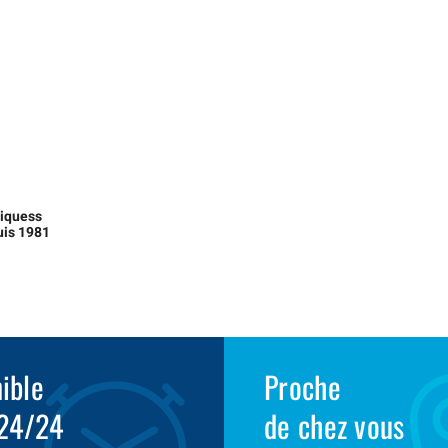
liquess
uis 1981
ible
Proche
 24/24
de chez vous