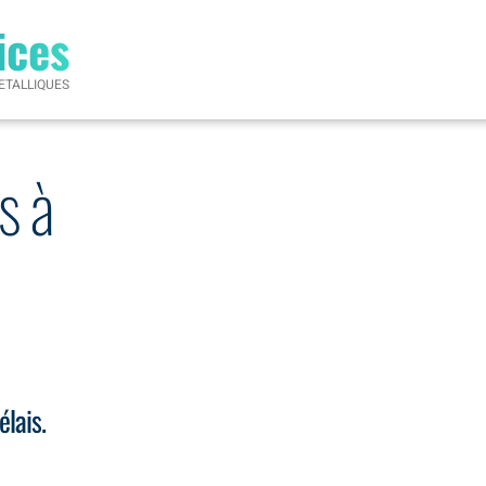
ices
ETALLIQUES
s à
élais.