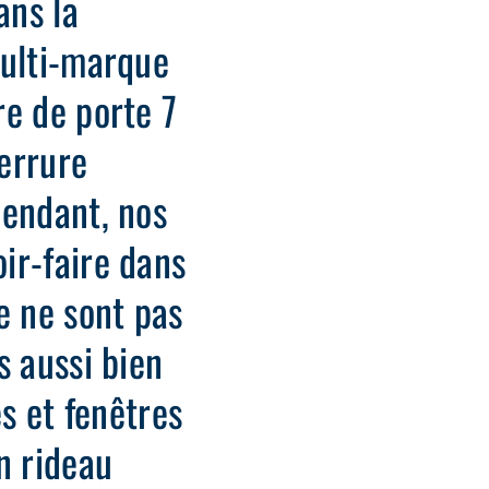
ans la
multi-marque
re de porte 7
errure
pendant, nos
ir-faire dans
e ne sont pas
s aussi bien
es et fenêtres
n rideau