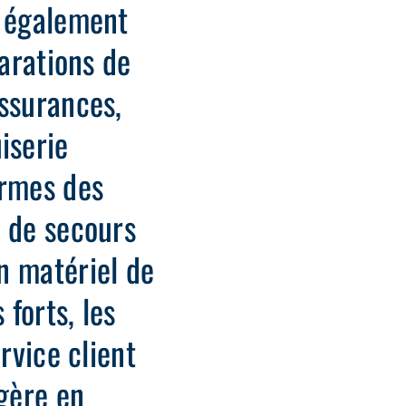
s également
parations de
assurances,
iserie
ormes des
e de secours
n matériel de
 forts, les
rvice client
 gère en