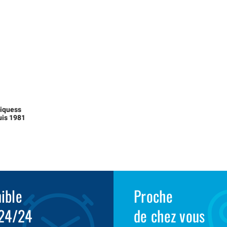
liquess
uis 1981
ible
Proche
 24/24
de chez vous