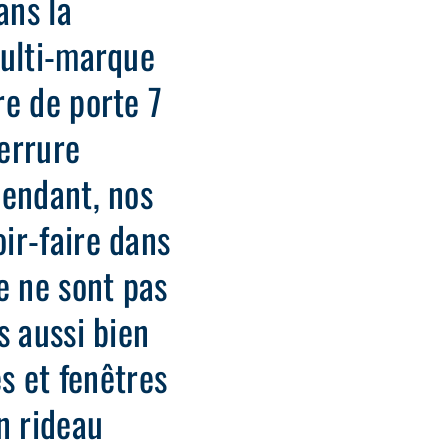
ans la
multi-marque
re de porte 7
errure
pendant, nos
ir-faire dans
e ne sont pas
s aussi bien
es et fenêtres
n rideau