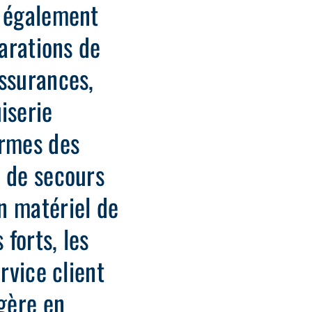
s également
parations de
assurances,
iserie
ormes des
e de secours
n matériel de
 forts, les
rvice client
 gère en