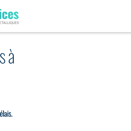
ices
ETALLIQUES
s à
élais.