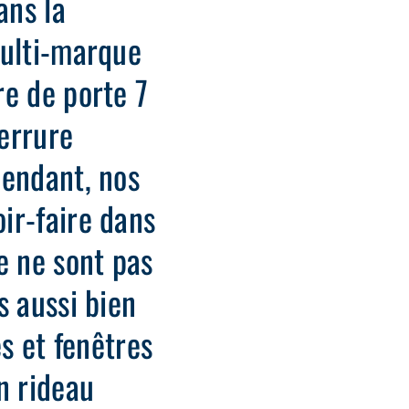
ans la
multi-marque
re de porte 7
errure
pendant, nos
ir-faire dans
e ne sont pas
s aussi bien
es et fenêtres
n rideau