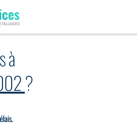
ices
ETALLIQUES
s à
9002
?
élais.