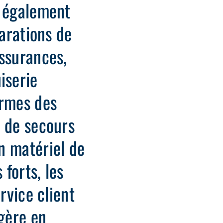
s également
parations de
assurances,
iserie
ormes des
e de secours
n matériel de
 forts, les
rvice client
 gère en