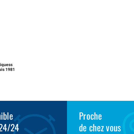
liquess
uis 1981
ible
Proche
 24/24
de chez vous