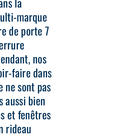
ans la
multi-marque
re de porte 7
errure
pendant, nos
ir-faire dans
e ne sont pas
s aussi bien
es et fenêtres
n rideau