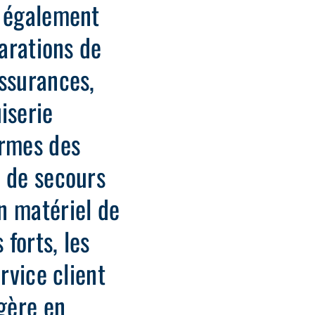
s également
parations de
assurances,
iserie
ormes des
e de secours
n matériel de
 forts, les
rvice client
 gère en