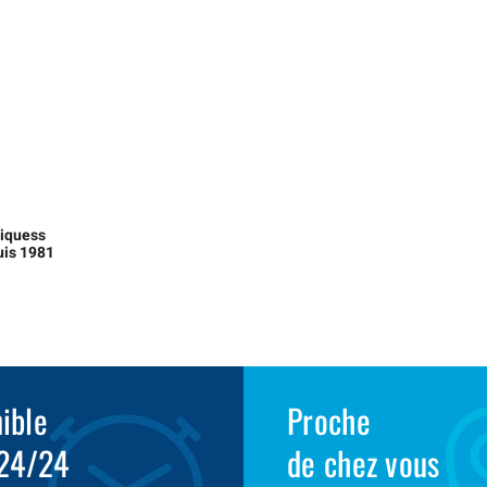
liquess
uis 1981
ible
Proche
 24/24
de chez vous