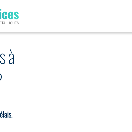
ices
ETALLIQUES
s à
?
élais.