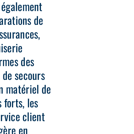
s également
parations de
assurances,
iserie
ormes des
e de secours
n matériel de
 forts, les
rvice client
 gère en