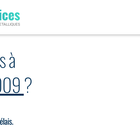
ices
ETALLIQUES
s à
3009
?
élais.