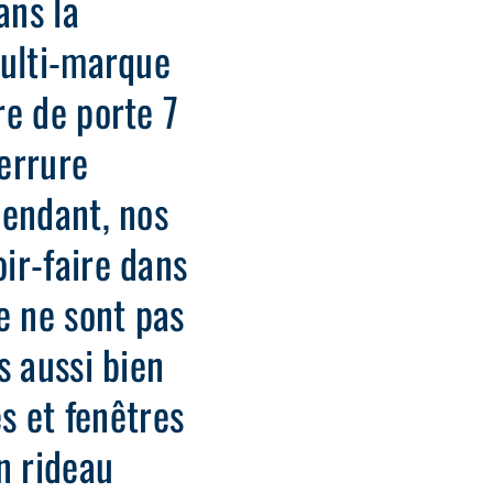
ans la
multi-marque
re de porte 7
errure
pendant, nos
ir-faire dans
e ne sont pas
s aussi bien
es et fenêtres
n rideau