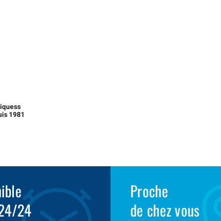
liquess
uis 1981
ible
Proche
 24/24
de chez vous